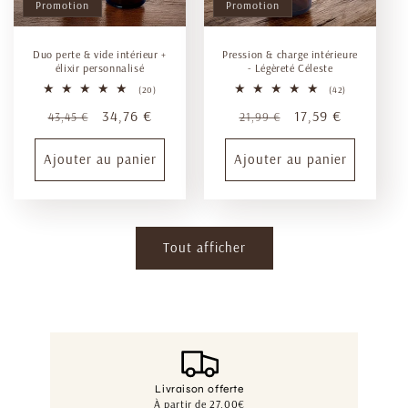
Promotion
Promotion
Duo perte & vide intérieur +
Pression & charge intérieure
élixir personnalisé
- Légèreté Céleste
20
42
(20)
(42)
total
total
Prix
Prix
34,76 €
Prix
Prix
17,59 €
des
des
43,45 €
21,99 €
critiques
critiques
habituel
promotionnel
habituel
promotionnel
Ajouter au panier
Ajouter au panier
Tout afficher
Livraison offerte
À partir de 27,00€