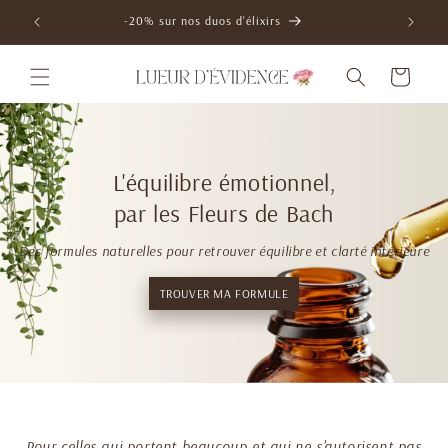
et
passer
Expédition sous 48h
au
contenu
Panier
L'équilibre émotionnel,
par les Fleurs de Bach
Des formules naturelles pour retrouver équilibre et clarté intérieure
TROUVER MA FORMULE
Pour celles qui portent beaucoup et qui ne s'autorisent pas