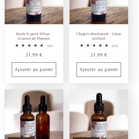
Doute & perte d'élan -
Chagrin émotionnel - Cœur
Essence de Phoenix
résilient
47
35
(47)
(35)
total
total
Prix
21,99 €
Prix
21,99 €
des
des
critiques
critiques
habituel
habituel
Ajouter au panier
Ajouter au panier