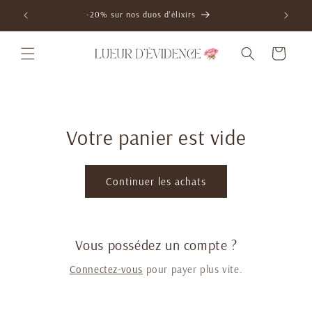
et
passer
-20% sur nos duos d'élixirs
au
contenu
Panier
Votre panier est vide
Continuer les achats
Vous possédez un compte ?
Connectez-vous
pour payer plus vite.