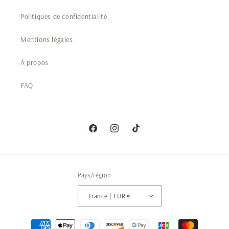
Politiques de confidentialité
Mentions légales
À propos
FAQ
Facebook
https://www.instagram.com/lueurdevi
https://www.tiktok.com/@lueu
Pays/région
France | EUR €
Moyens